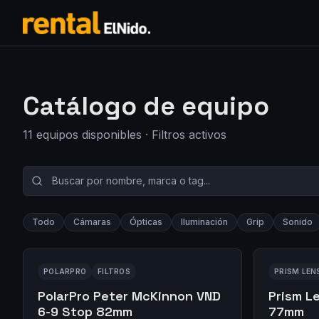
Catálogo de equipo
11
equipo
s
disponible
s
· Filtros activos
Todo
Cámaras
Ópticas
Iluminación
Grip
Sonido
POLARPRO
FILTROS
PRISM LEN
PolarPro Peter McKinnon VND
Prism L
6-9 Stop 82mm
77mm