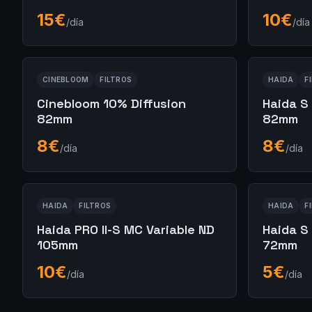
15
€
10
€
/día
/día
CINEBLOOM
FILTROS
HAIDA
F
Cinebloom 10% Diffusion
Haida S 
82mm
82mm
8
€
8
€
/día
/día
HAIDA
FILTROS
HAIDA
F
Haida PRO II-S MC Variable ND
Haida S
105mm
72mm
10
€
5
€
/día
/día