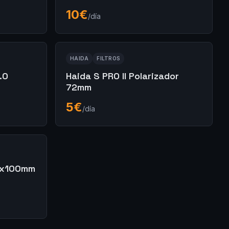
10
€
/día
HAIDA
FILTROS
.0
Haida S PRO II Polarizador
72mm
5
€
/día
00x100mm