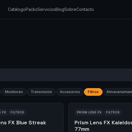
Catálogo
Packs
Servicios
Blog
Sobre
Contacto
Monitores
Transmisión
Accesorios
Filtros
Almacenamien
S FX
FILTROS
PRISM LENS FX
FILTROS
ens FX Blue Streak
Prism Lens FX Kaleid
77mm