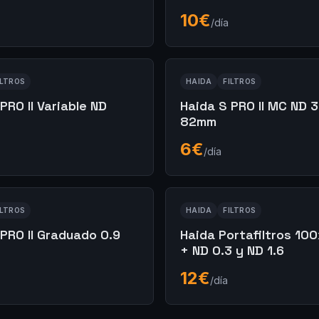
10
€
/día
ILTROS
HAIDA
FILTROS
PRO II Variable ND
Haida S PRO II MC ND 3
82mm
6
€
/día
ILTROS
HAIDA
FILTROS
 PRO II Graduado 0.9
Haida Portafiltros 1
+ ND 0.3 y ND 1.6
12
€
/día