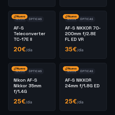
Nuevo
Nuevo
NIKON
ÓPTICAS
NIKON
ÓPTICAS
AF-S
AF-S NIKKOR 70-
Teleconverter
200mm f/2.8E
TC-17E II
FL ED VR
20
€
35
€
/día
/día
Nuevo
Nuevo
NIKON
ÓPTICAS
NIKON
ÓPTICAS
Nikon AF-S
AF‑S NIKKOR
Nikkor 35mm
24mm f/1.8G ED
f/1.4G
25
€
25
€
/día
/día