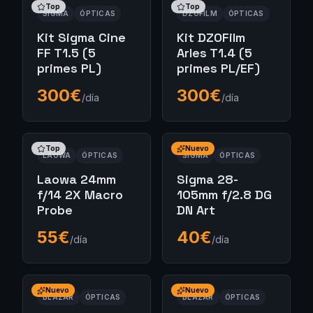
Top
Top
SIGMA
ÓPTICAS
DZOFILM
ÓPTICAS
Kit Sigma Cine
Kit DZOFilm
FF T1.5 (5
Arles T1.4 (5
primes PL)
primes PL/EF)
300
€
300
€
/día
/día
Top
Nuevo
LAOWA
ÓPTICAS
SIGMA
ÓPTICAS
Laowa 24mm
Sigma 28-
f/14 2X Macro
105mm f/2.8 DG
Probe
DN Art
55
€
40
€
/día
/día
Nuevo
Nuevo
BLAZAR
ÓPTICAS
BLAZAR
ÓPTICAS