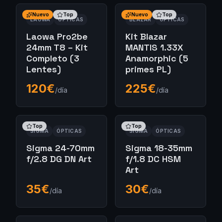
Nuevo
Top
Nuevo
Top
LAOWA
ÓPTICAS
BLAZAR
ÓPTICAS
Laowa Pro2be
Kit Blazar
24mm T8 – Kit
MANTIS 1.33X
Completo (3
Anamorphic (5
Lentes)
primes PL)
120
€
225
€
/día
/día
Top
Top
SIGMA
ÓPTICAS
SIGMA
ÓPTICAS
Sigma 24-70mm
Sigma 18-35mm
f/2.8 DG DN Art
f/1.8 DC HSM
Art
35
€
30
€
/día
/día