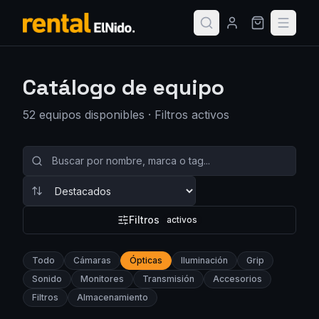
Catálogo de equipo
52
equipo
s
disponible
s
· Filtros activos
Filtros
activos
Todo
Cámaras
Ópticas
Iluminación
Grip
Sonido
Monitores
Transmisión
Accesorios
Filtros
Almacenamiento