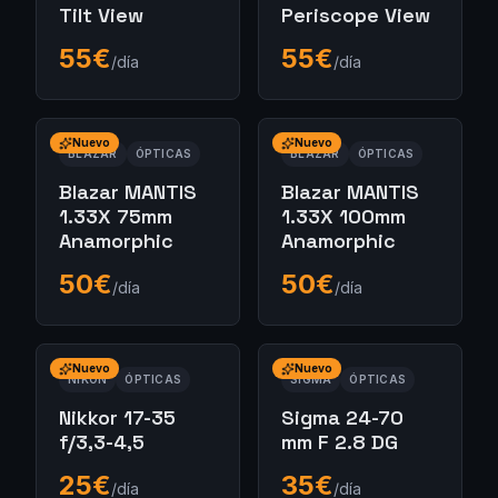
Tilt View
Periscope View
55
€
55
€
/día
/día
Nuevo
Nuevo
BLAZAR
ÓPTICAS
BLAZAR
ÓPTICAS
Blazar MANTIS
Blazar MANTIS
1.33X 75mm
1.33X 100mm
Anamorphic
Anamorphic
50
€
50
€
/día
/día
Nuevo
Nuevo
NIKON
ÓPTICAS
SIGMA
ÓPTICAS
Nikkor 17-35
Sigma 24-70
f/3,3-4,5
mm F 2.8 DG
25
€
35
€
/día
/día