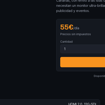
Canarias, con envío a las islas
necesitan un monitor ultra-bril
publicidad y eventos.
55
€
/día
Precios sin impuestos
Cantidad
Disponib
HDMI 2.0, 12G-SDI