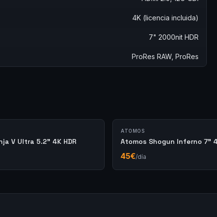
4K (licencia incluida)
7" 2000nit HDR
ProRes RAW, ProRes
ATOMOS
ja V Ultra 5.2" 4K HDR
Atomos Shogun Inferno 7" 
45
€
/día