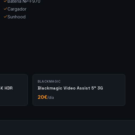
Batería NP-F970
Cargador
Sunhood
BLACKMAGIC
4K HDR
Blackmagic Video Assist 5" 3G
20
€
/día