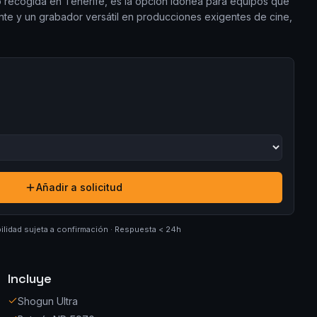
 o recogida en Tenerife, es la opción idónea para equipos que
lante y un grabador versátil en producciones exigentes de cine,
Añadir a solicitud
ilidad sujeta a confirmación · Respuesta < 24h
Incluye
Shogun Ultra