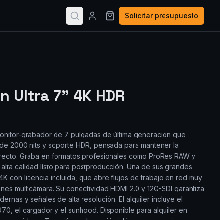
Solicitar presupuesto
 Ultra 7" 4K HDR
monitor-grabador de 7 pulgadas de última generación que
la de 2000 nits y soporte HDR, pensada para mantener la
l directo. Graba en formatos profesionales como ProRes RAW y
 alta calidad listo para postproducción. Una de sus grandes
4K con licencia incluida, que abre flujos de trabajo en red muy
ones multicámara. Su conectividad HDMI 2.0 y 12G-SDI garantiza
rnas y señales de alta resolución. El alquiler incluye el
70, el cargador y el sunhood. Disponible para alquiler en