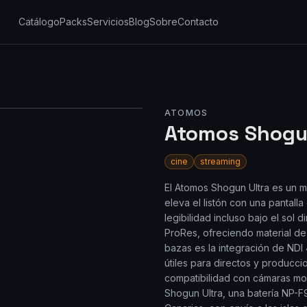
Catálogo
Packs
Servicios
Blog
Sobre
Contacto
ATOMOS
Atomos Shogun
cine
streaming
El Atomos Shogun Ultra es un 
eleva el listón con una pantal
legibilidad incluso bajo el so
ProRes, ofreciendo material de
bazas es la integración de NDI 
útiles para directos y producci
compatibilidad con cámaras mode
Shogun Ultra, una batería NP-F9