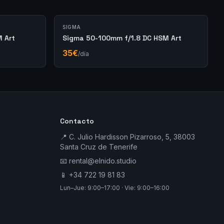
SIGMA
 Art
Sigma 50-100mm f/1.8 DC HSM Art
35
€
/día
Contacto
📍 C. Julio Hardisson Pizarroso, 5, 38003
Santa Cruz de Tenerife
📧
rental@elnido.studio
📱
+34 722 19 81 83
Lun–Jue: 9:00–17:00 · Vie: 9:00–16:00