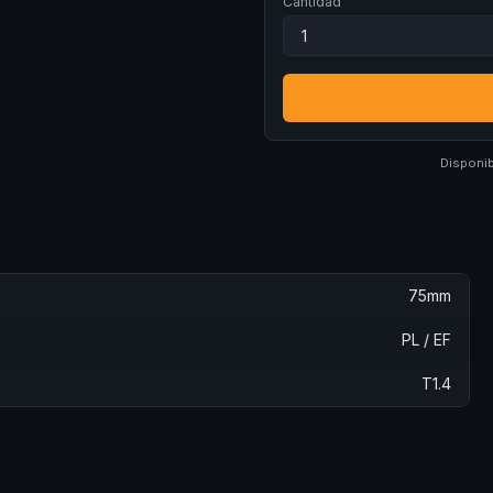
Cantidad
Disponib
75mm
PL / EF
T1.4