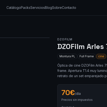
Catálogo
Packs
Servicios
Blog
Sobre
Contacto
DZOFILM
DZOFilm Arles
Montura
PL
Full Frame
cine
Óptica de cine DZOFilm Arles 7
frame. Apertura T1.4 muy lumino
retrato de un set emparejado p
70
€
/día
Precios sin impuestos