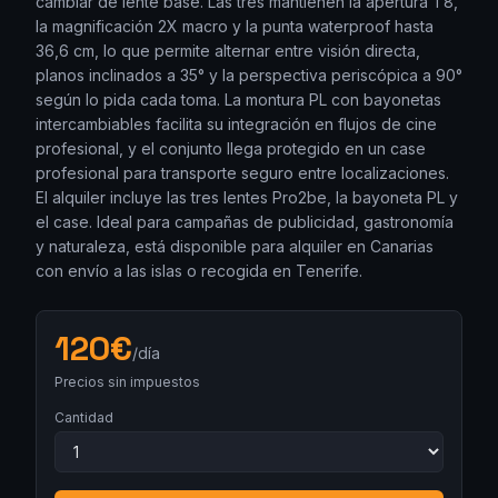
cambiar de lente base. Las tres mantienen la apertura T8,
la magnificación 2X macro y la punta waterproof hasta
36,6 cm, lo que permite alternar entre visión directa,
planos inclinados a 35° y la perspectiva periscópica a 90°
según lo pida cada toma. La montura PL con bayonetas
intercambiables facilita su integración en flujos de cine
profesional, y el conjunto llega protegido en un case
profesional para transporte seguro entre localizaciones.
El alquiler incluye las tres lentes Pro2be, la bayoneta PL y
el case. Ideal para campañas de publicidad, gastronomía
y naturaleza, está disponible para alquiler en Canarias
con envío a las islas o recogida en Tenerife.
120
€
/día
Precios sin impuestos
Cantidad