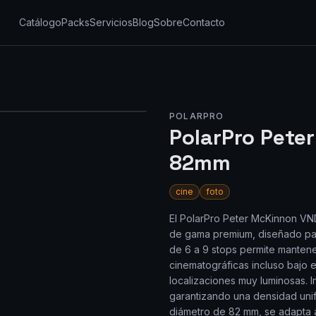
Catálogo
Packs
Servicios
Blog
Sobre
Contacto
POLARPRO
PolarPro Pete
82mm
cine
foto
El PolarPro Peter McKinnon VND
de gama premium, diseñado para
de 6 a 9 stops permite manten
cinematográficas incluso bajo el
localizaciones muy luminosas. 
garantizando una densidad uni
diámetro de 82 mm, se adapta a