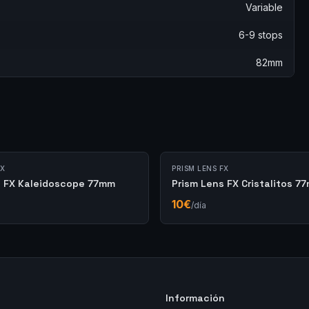
Variable
6-9 stops
82mm
FX
PRISM LENS FX
s FX Kaleidoscope 77mm
Prism Lens FX Cristalitos 7
10
€
/día
Información