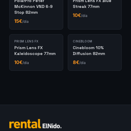
PolarPro Peter
Prism Lens FX Blue
McKinnon VND 6-9
Streak 77mm
Stop 82mm
10
€
/día
15
€
/día
PRISM LENS FX
CINEBLOOM
Prism Lens FX
Cinebloom 10%
Kaleidoscope 77mm
Diffusion 82mm
10
€
8
€
/día
/día