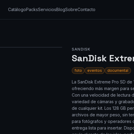
Catálogo
Packs
Servicios
Blog
Sobre
Contacto
SANDISK
SanDisk Extre
foto
eventos
documental
La SanDisk Extreme Pro SD de 
ofreciendo más margen para se
Con una velocidad de lectura 
variedad de cámaras y grabador
de cualquier kit. Los 128 GB pe
archivos de mayor peso, sin te
para fotógrafos y operadores 
entrega lista para insertar. Dis