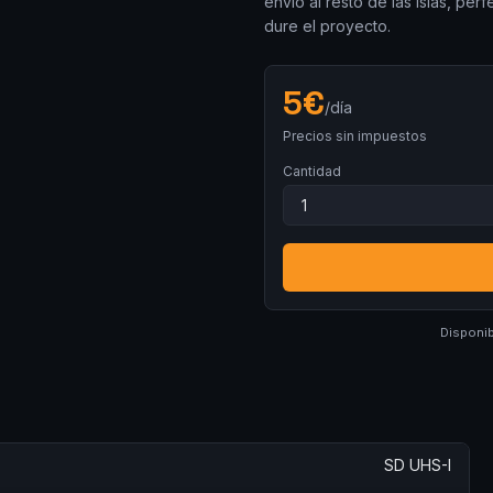
envío al resto de las islas, pe
dure el proyecto.
5
€
/día
Precios sin impuestos
Cantidad
Disponib
SD UHS-I