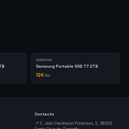
SAMSUNG
TB
Samsung Portable SSD T7 2TB
12
€
/día
Contacto
📍 C. Julio Hardisson Pizarroso, 5, 38003
Santa Cruz de Tenerife