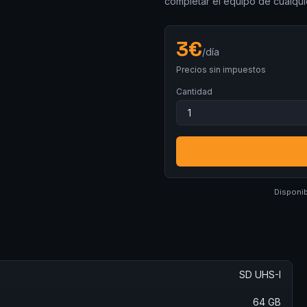
completar el equipo de cualqui
3
€
/día
Precios sin impuestos
Cantidad
Disponib
SD UHS-I
64 GB