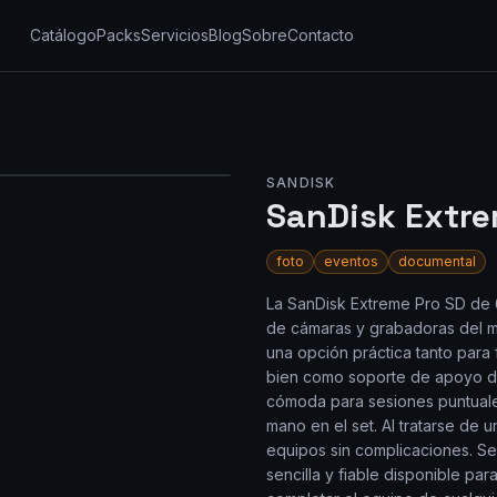
Catálogo
Packs
Servicios
Blog
Sobre
Contacto
SANDISK
SanDisk Extre
foto
eventos
documental
La SanDisk Extreme Pro SD de 6
de cámaras y grabadoras del m
una opción práctica tanto para 
bien como soporte de apoyo de
cómoda para sesiones puntuale
mano en el set. Al tratarse de 
equipos sin complicaciones. Se
sencilla y fiable disponible para