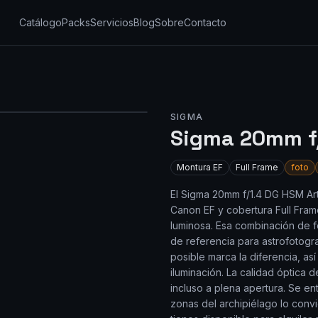
Catálogo
Packs
Servicios
Blog
Sobre
Contacto
SIGMA
Sigma 20mm f
Montura
EF
Full Frame
foto
El Sigma 20mm f/1.4 DG HSM Art 
Canon EF y cobertura Full Fra
luminosa. Esa combinación de f
de referencia para astrofotogra
posible marca la diferencia, a
iluminación. La calidad óptica d
incluso a plena apertura. Se e
zonas del archipiélago lo convi