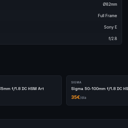
Ø82mm
Full Frame
Sony E
f/2.8
SIGMA
35mm f/1.8 DC HSM Art
Sigma 50-100mm f/1.8 DC H
35
€
/día