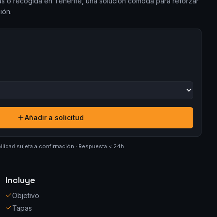
slas o recogida en Tenerife, una solución cómoda para reforzar
ión.
Añadir a solicitud
ilidad sujeta a confirmación · Respuesta < 24h
Incluye
Objetivo
Tapas