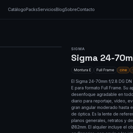
Catálogo
Packs
Servicios
Blog
Sobre
Contacto
SIGMA
Sigma 24-70mm
Montura
E
Full Frame
cine
El Sigma 24-70mm f/2.8 DG DN 
E para formato Full Frame. Su a
desenfoque agradable en todo e
diario para reportaje, vídeo, e
gran angular moderado hasta el 
de óptica. Es la lente de refer
planos generales, retratos y de
Ø82mm. El alquiler incluye el ob