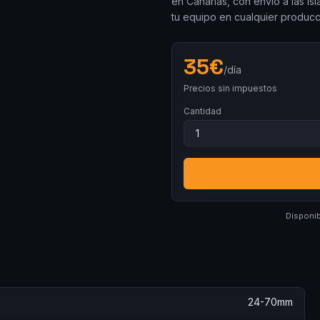
en Canarias, con envío a las i
tu equipo en cualquier producc
35
€
/día
Precios sin impuestos
Cantidad
Disponib
24-70mm