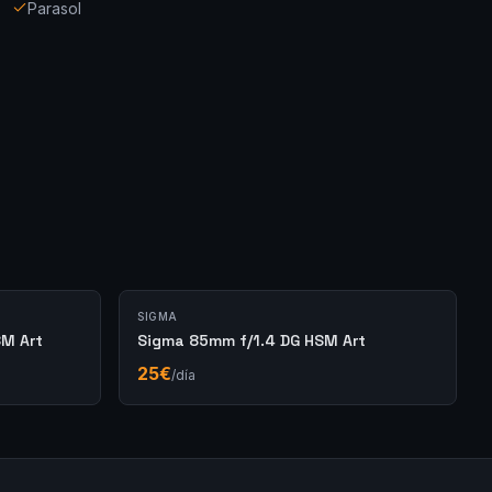
Parasol
SIGMA
SM Art
Sigma 85mm f/1.4 DG HSM Art
25
€
/día