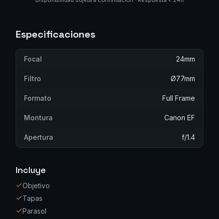
Disponibilidad sujeta a confirmación · Respuesta < 24h
Especificaciones
Focal
24mm
Filtro
Ø77mm
Formato
Full Frame
Montura
Canon EF
Apertura
f/1.4
Incluye
Objetivo
Tapas
Parasol