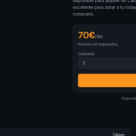
disponible para alquiler en Can
excelente para dotar a tu roda
comprarlo.
70
€
/día
Precios sin impuestos
Cantidad
Disponib
24mm