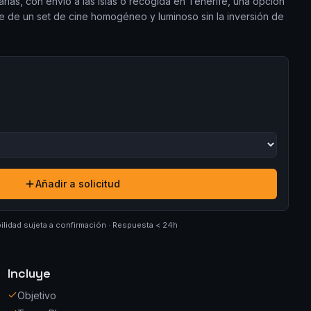
arias, con envío a las islas o recogida en Tenerife, una opción
je de un set de cine homogéneo y luminoso sin la inversión de
Añadir a solicitud
ilidad sujeta a confirmación · Respuesta < 24h
Incluye
Objetivo