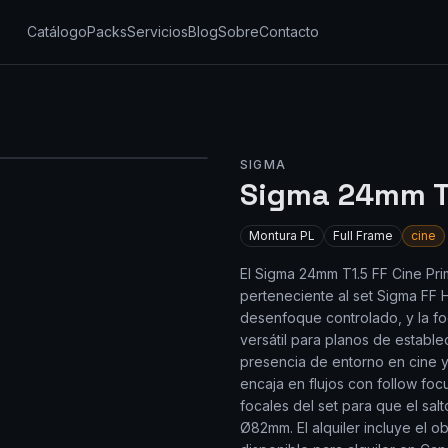
Catálogo
Packs
Servicios
Blog
Sobre
Contacto
SIGMA
Sigma 24mm T1
Montura
PL
Full Frame
cine
El Sigma 24mm T1.5 FF Cine Pri
perteneciente al set Sigma FF 
desenfoque controlado, y la f
versátil para planos de establ
presencia de entorno en cine 
encaja en flujos con follow fo
focales del set para que el salt
Ø82mm. El alquiler incluye el ob