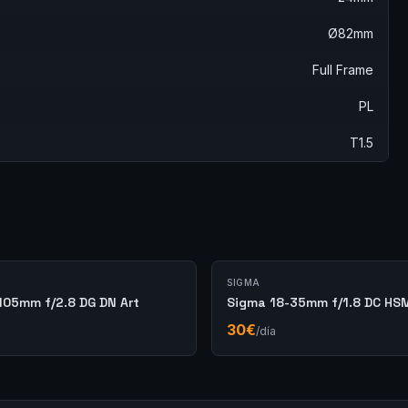
Ø82mm
Full Frame
PL
T1.5
SIGMA
105mm f/2.8 DG DN Art
Sigma 18-35mm f/1.8 DC HSM
30
€
/día