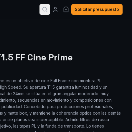
Solicitar presupuesto
.5 FF Cine Prime
me es un objetivo de cine Full Frame con montura PL,
High Speed. Su apertura T1.5 garantiza luminosidad y un
ocal de 24mm se sitúa en el gran angular moderado, muy
ecimiento, secuencias en movimiento y composiciones con
y publicidad. Concebido para producciones profesionales,
cus y matte box, y mantiene la coherencia óptica con las demás
o entre planos sea imperceptible. Admite filtros de rosca
jetivo, las tapas PL y la funda de transporte. Lo tienes