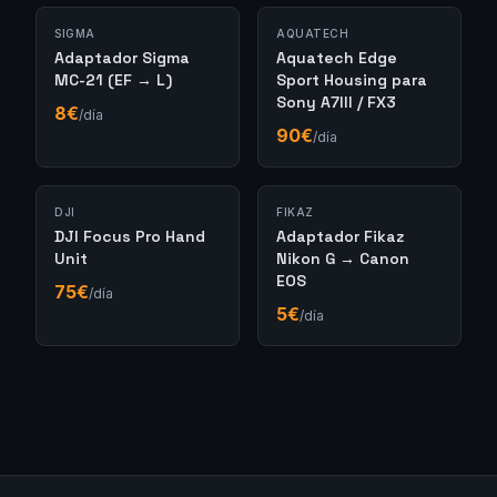
SIGMA
AQUATECH
Adaptador Sigma
Aquatech Edge
MC-21 (EF → L)
Sport Housing para
Sony A7III / FX3
8
€
/día
90
€
/día
DJI
FIKAZ
DJI Focus Pro Hand
Adaptador Fikaz
Unit
Nikon G → Canon
EOS
75
€
/día
5
€
/día