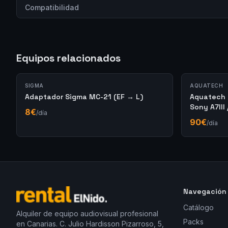
Compatibilidad
Equipos relacionados
SIGMA
AQUATECH
Adaptador Sigma MC-21 (EF → L)
Aquatech 
Sony A7III 
8
€
/día
90
€
/día
Navegación
Catálogo
Alquiler de equipo audiovisual profesional
Packs
en Canarias. C. Julio Hardisson Pizarroso, 5,