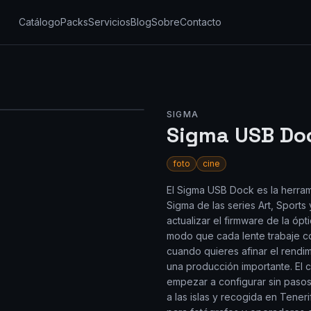
Catálogo
Packs
Servicios
Blog
Sobre
Contacto
SIGMA
Sigma USB Doc
foto
cine
El Sigma USB Dock es la herrami
Sigma de las series Art, Sport
actualizar el firmware de la óp
modo que cada lente trabaje co
cuando quieres afinar el rendim
una producción importante. El c
empezar a configurar sin pasos
a las islas y recogida en Tener