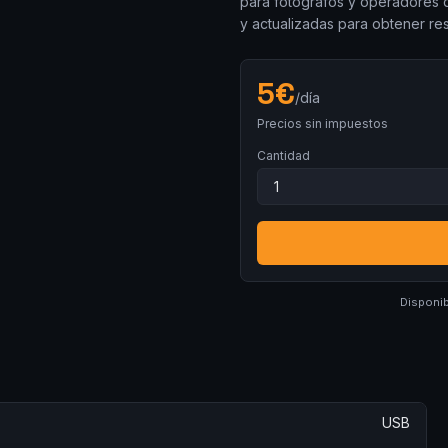
para fotógrafos y operadores q
y actualizadas para obtener re
5
€
/día
Precios sin impuestos
Cantidad
Disponib
USB