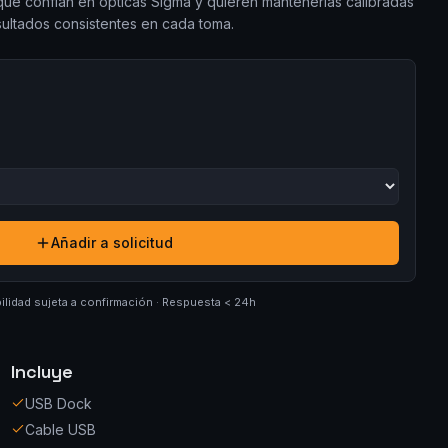
ue confían en ópticas Sigma y quieren mantenerlas calibradas
sultados consistentes en cada toma.
Añadir a solicitud
ilidad sujeta a confirmación · Respuesta < 24h
Incluye
USB Dock
Cable USB