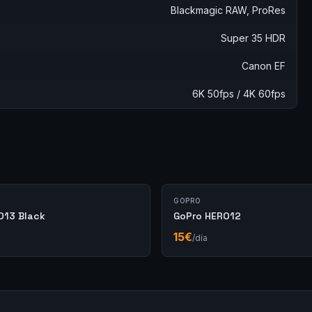
Blackmagic RAW, ProRes
Super 35 HDR
Canon EF
6K 50fps / 4K 60fps
GOPRO
O13 Black
GoPro HERO12
15
€
/día