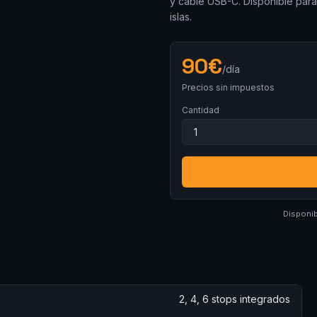
y cable USB-C. Disponible para
islas.
90
€
/día
Precios sin impuestos
Cantidad
Disponib
2, 4, 6 stops integrados