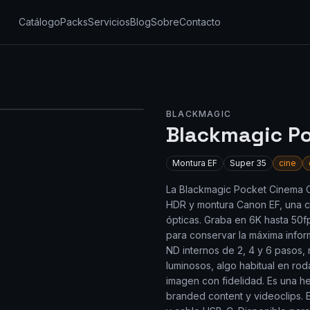
Catálogo
Packs
Servicios
Blog
Sobre
Contacto
BLACKMAGIC
Blackmagic P
Montura
EF
Super 35
cine
La Blackmagic Pocket Cinema 
HDR y montura Canon EF, una c
ópticas. Graba en 6K hasta 50
para conservar la máxima inform
ND internos de 2, 4 y 6 pasos, 
luminosos, algo habitual en rod
imagen con fidelidad. Es una h
branded content y videoclips. 