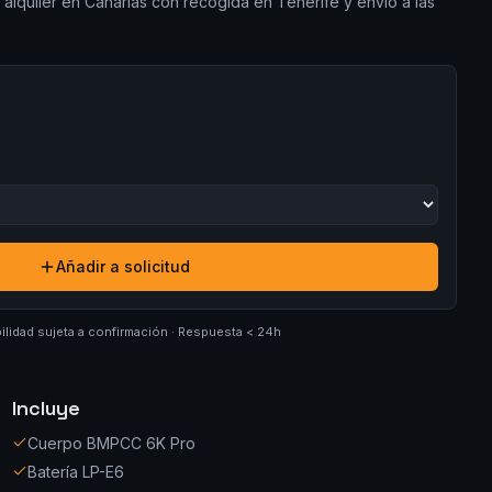
 alquiler en Canarias con recogida en Tenerife y envío a las
Añadir a solicitud
ilidad sujeta a confirmación · Respuesta < 24h
Incluye
Cuerpo BMPCC 6K Pro
Batería LP-E6