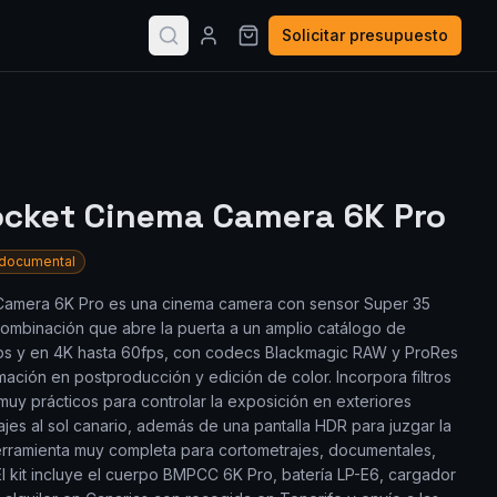
Solicitar presupuesto
ocket Cinema Camera 6K Pro
documental
Camera 6K Pro es una cinema camera con sensor Super 35
ombinación que abre la puerta a un amplio catálogo de
fps y en 4K hasta 60fps, con codecs Blackmagic RAW y ProRes
ación en postproducción y edición de color. Incorpora filtros
muy prácticos para controlar la exposición en exteriores
ajes al sol canario, además de una pantalla HDR para juzgar la
erramienta muy completa para cortometrajes, documentales,
El kit incluye el cuerpo BMPCC 6K Pro, batería LP-E6, cargador