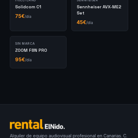
HOLLYLAND
SENNHEISER
Solidcom C1
Sennheiser AVX-ME2
Set
75
€
/día
45
€
/día
SIN MARCA
ZOOM F8N PRO
95
€
/día
Alquiler de equipo audiovisual profesional en Canarias. C.