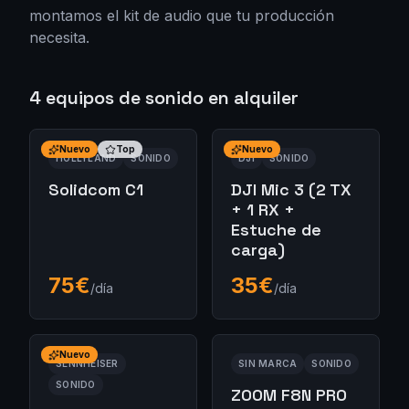
montamos el kit de audio que tu producción
necesita.
4
equipos de
sonido
en alquiler
Nuevo
Top
Nuevo
HOLLYLAND
SONIDO
DJI
SONIDO
Solidcom C1
DJI Mic 3 (2 TX
+ 1 RX +
Estuche de
carga)
75
€
35
€
/día
/día
Nuevo
SENNHEISER
SIN MARCA
SONIDO
SONIDO
ZOOM F8N PRO