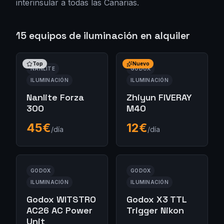
interinsular a todas las Canarias.
15
equipos de
iluminación
en alquiler
Top
Nuevo
NANLITE
GODOX
ILUMINACIÓN
ILUMINACIÓN
Nanlite Forza
Zhiyun FIVERAY
300
M40
45
€
12
€
/día
/día
GODOX
GODOX
ILUMINACIÓN
ILUMINACIÓN
Godox WITSTRO
Godox X3 TTL
AC26 AC Power
Trigger Nikon
Unit