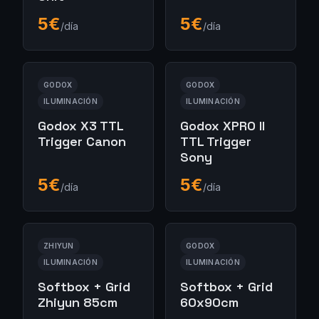
5
€
5
€
/día
/día
GODOX
GODOX
ILUMINACIÓN
ILUMINACIÓN
Godox X3 TTL
Godox XPRO II
Trigger Canon
TTL Trigger
Sony
5
€
5
€
/día
/día
ZHIYUN
GODOX
ILUMINACIÓN
ILUMINACIÓN
Softbox + Grid
Softbox + Grid
Zhiyun 85cm
60x90cm