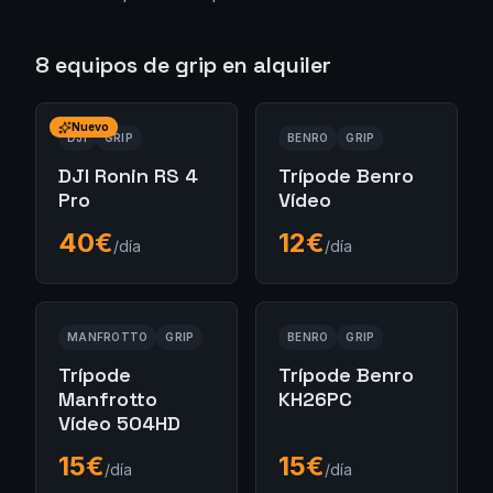
8
equipos de
grip
en alquiler
Nuevo
DJI
GRIP
BENRO
GRIP
DJI Ronin RS 4
Trípode Benro
Pro
Vídeo
40
€
12
€
/día
/día
MANFROTTO
GRIP
BENRO
GRIP
Trípode
Trípode Benro
Manfrotto
KH26PC
Vídeo 504HD
15
€
15
€
/día
/día