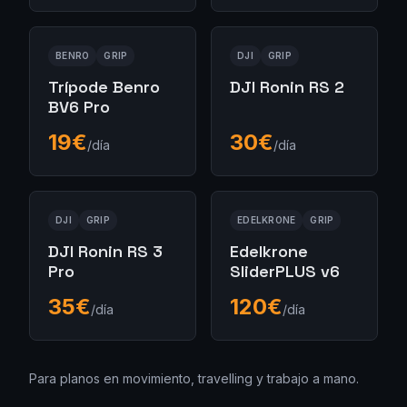
BENRO
GRIP
DJI
GRIP
Trípode Benro
DJI Ronin RS 2
BV6 Pro
19
€
30
€
/día
/día
DJI
GRIP
EDELKRONE
GRIP
DJI Ronin RS 3
Edelkrone
Pro
SliderPLUS v6
35
€
120
€
/día
/día
Para planos en movimiento, travelling y trabajo a mano.