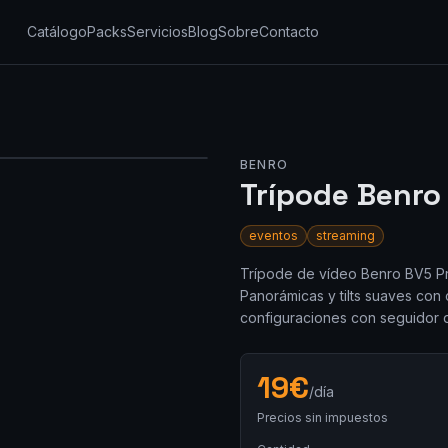
Catálogo
Packs
Servicios
Blog
Sobre
Contacto
BENRO
Trípode Benro
eventos
streaming
Trípode de vídeo Benro BV5 Pro
Panorámicas y tilts suaves con 
configuraciones con seguidor 
19
€
/día
Precios sin impuestos