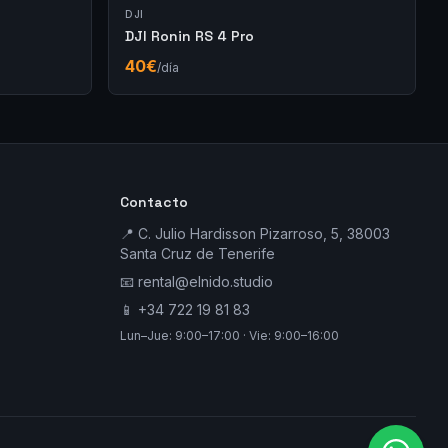
DJI
DJI Ronin RS 4 Pro
40
€
/día
Contacto
📍 C. Julio Hardisson Pizarroso, 5, 38003
Santa Cruz de Tenerife
📧
rental@elnido.studio
📱
+34 722 19 81 83
Lun–Jue: 9:00–17:00 · Vie: 9:00–16:00