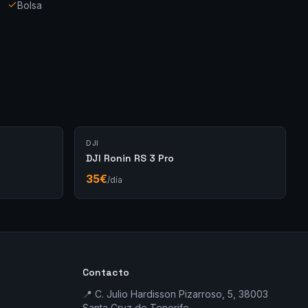
Bolsa
DJI
DJI Ronin RS 3 Pro
35
€
/día
Contacto
📍 C. Julio Hardisson Pizarroso, 5, 38003
Santa Cruz de Tenerife