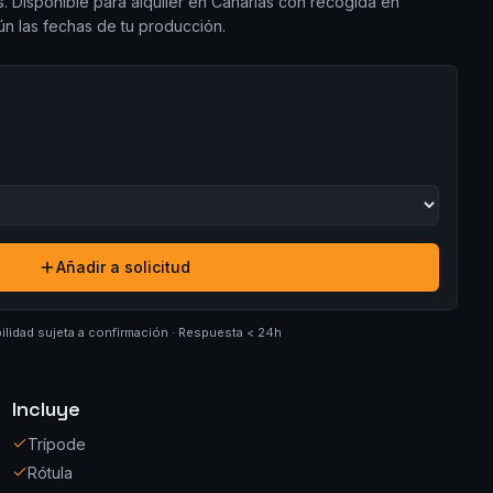
. Disponible para alquiler en Canarias con recogida en
gún las fechas de tu producción.
Añadir a solicitud
ilidad sujeta a confirmación · Respuesta < 24h
Incluye
Trípode
Rótula