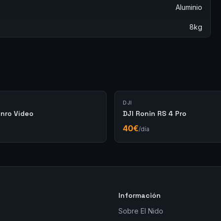
Aluminio
8kg
DJI
enro Vídeo
DJI Ronin RS 4 Pro
40
€
/día
Información
Sobre El Nido