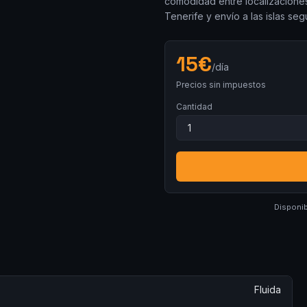
comodidad entre localizaciones
Tenerife y envío a las islas se
15
€
/día
Precios sin impuestos
Cantidad
Disponib
Fluida