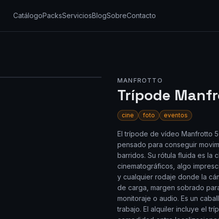
Catálogo
Packs
Servicios
Blog
Sobre
Contacto
MANFROTTO
Trípode Manfr
cine
foto
eventos
El trípode de vídeo Manfrotto 5
pensado para conseguir movim
barridos. Su rótula fluida es l
cinematográficos, algo impresc
y cualquier rodaje donde la cá
de carga, margen sobrado para 
monitoraje o audio. Es un cabal
trabajo. El alquiler incluye el 