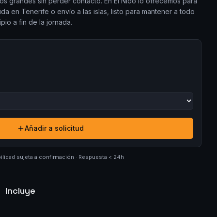
ios grandes sin perder contacto. En El Nido lo ofrecemos para
da en Tenerife o envío a las islas, listo para mantener a todo
io a fin de la jornada.
Añadir a solicitud
ilidad sujeta a confirmación · Respuesta < 24h
Incluye