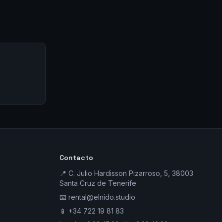
Contacto
📍 C. Julio Hardisson Pizarroso, 5, 38003
Santa Cruz de Tenerife
📧
rental@elnido.studio
📱
+34 722 19 81 83