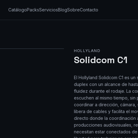
Catálogo
Packs
Servicios
Blog
Sobre
Contacto
HOLLYLAND
Solidcom C1
El Hollyland Solidcom C1 es un 
duplex con un alcance de hast
fluidez durante el rodaje. La c
escuchen al mismo tiempo, sin 
coordinar a dirección, cámara,
libera de cables y facilita el m
directo donde la coordinación 
producciones audiovisuales, r
necesitan estar conectados de 