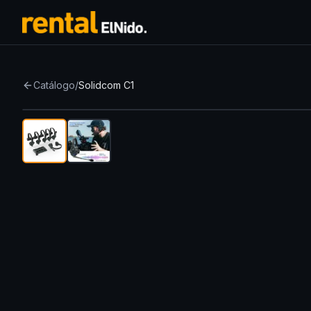
Catálogo
/
Solidcom C1
Nuevo
Top