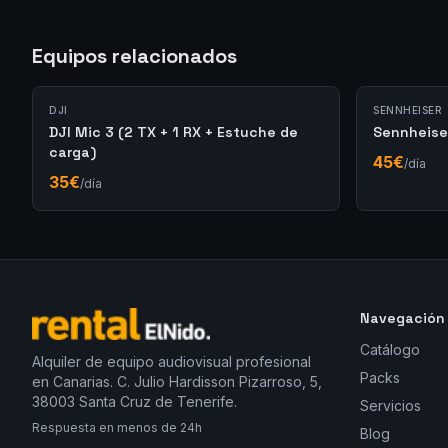
Equipos relacionados
DJI
SENNHEISER
DJI Mic 3 (2 TX + 1 RX + Estuche de
Sennheise
carga)
45
€
/día
35
€
/día
Navegación
Catálogo
Alquiler de equipo audiovisual profesional
Packs
en Canarias. C. Julio Hardisson Pizarroso, 5,
38003 Santa Cruz de Tenerife.
Servicios
Respuesta en menos de 24h
Blog