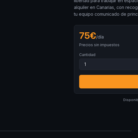
libertad para trabajar en espac
alquiler en Canarias, con recogi
tu equipo comunicado de princip
75
€
/día
Precios sin impuestos
Cantidad
Disponib