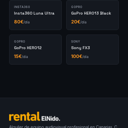
INSTA360
GOPRO
Insta360 Luna Ultra
GoPro HERO13 Black
80
€
20
€
/día
/día
GOPRO
SONY
GoPro HERO12
Sony FX3
15
€
100
€
/día
/día
Alquiler de equipo audiovisual profesional en Canarias. C.