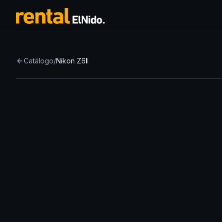
Catálogo
/
Nikon Z6II
Nuevo