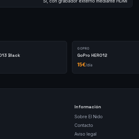
Si, con grabador externo mediante HDMI
GOPRO
O13 Black
GoPro HERO12
15
€
/día
Información
Sobre El Nido
Contacto
Aviso legal