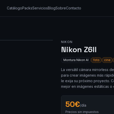
Catálogo
Packs
Servicios
Blog
Sobre
Contacto
NIKON
Nikon Z6II
Montura
Nikon AI
foto
cine
La versátil cámara mirrorless d
para crear imágenes más rápido
le exija su próximo proyecto. 
mejor en imágenes estáticas o 
50
€
/día
Precios sin impuestos