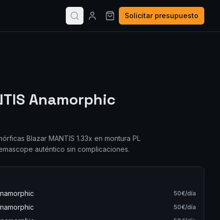
Solicitar presupuesto
NTIS Anamorphic
mórficas Blazar MANTIS 1.33x en montura PL
emascope auténtico sin complicaciones.
Anamorphic
50
€/día
Anamorphic
50
€/día