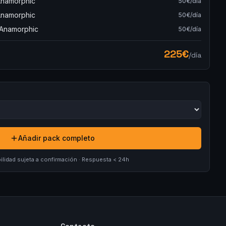
Anamorphic
50
€/día
Anamorphic
50
€/día
 Anamorphic
50
€/día
225
€
/día
Añadir pack completo
ilidad sujeta a confirmación · Respuesta < 24h