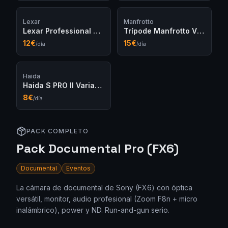
Lexar
Manfrotto
Lexar Professional CFexpress B 512GB
Trípode Manfrotto Vídeo 504HD
12
€
15
€
/día
/día
Haida
Haida S PRO II Variable ND 82mm
8
€
/día
PACK COMPLETO
Pack Documental Pro (FX6)
Documental
Eventos
La cámara de documental de Sony (FX6) con óptica
versátil, monitor, audio profesional (Zoom F8n + micro
inalámbrico), power y ND. Run-and-gun serio.