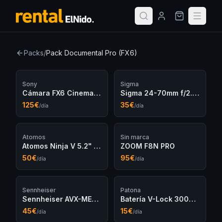
Packs
/
Pack Documental Pro (FX6)
Sony
Sigma
Cámara FX6 Cinema Line Full-frame
Sigma 24-70mm f/2.8 DG DN Art
125
€
35
€
/día
/día
Atomos
Sin marca
Atomos Ninja V 5.2" 4K HDR
ZOOM F8N PRO
50
€
95
€
/día
/día
Sennheiser
Patona
Sennheiser AVX-ME2 Set
Batería V-Lock 300Wh
45
€
15
€
/día
/día