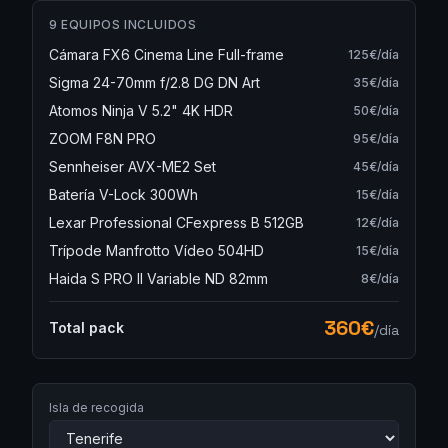
9
EQUIPOS INCLUIDOS
Cámara FX6 Cinema Line Full-frame
125
€/día
Sigma 24-70mm f/2.8 DG DN Art
35
€/día
Atomos Ninja V 5.2" 4K HDR
50
€/día
ZOOM F8N PRO
95
€/día
Sennheiser AVX-ME2 Set
45
€/día
Batería V-Lock 300Wh
15
€/día
Lexar Professional CFexpress B 512GB
12
€/día
Trípode Manfrotto Vídeo 504HD
15
€/día
Haida S PRO II Variable ND 82mm
8
€/día
360
€
Total pack
/día
Isla de recogida