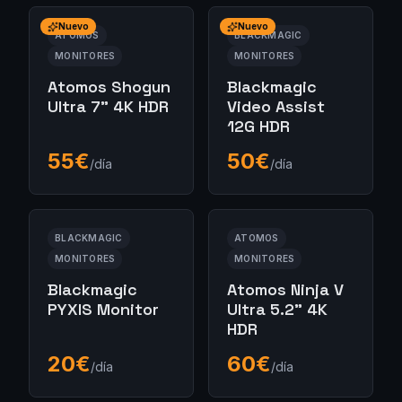
Nuevo
Nuevo
ATOMOS
BLACKMAGIC
MONITORES
MONITORES
Atomos Shogun
Blackmagic
Ultra 7" 4K HDR
Video Assist
12G HDR
55
€
50
€
/día
/día
BLACKMAGIC
ATOMOS
MONITORES
MONITORES
Blackmagic
Atomos Ninja V
PYXIS Monitor
Ultra 5.2" 4K
HDR
20
€
60
€
/día
/día