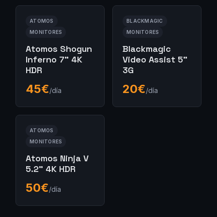
ATOMOS
BLACKMAGIC
MONITORES
MONITORES
Atomos Shogun
Blackmagic
Inferno 7" 4K
Video Assist 5"
HDR
3G
45
€
20
€
/día
/día
ATOMOS
MONITORES
Atomos Ninja V
5.2" 4K HDR
50
€
/día