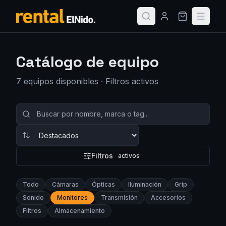
Catálogo de equipo
7
equipo
s
disponible
s
· Filtros activos
Filtros
activos
Todo
Cámaras
Ópticas
Iluminación
Grip
Sonido
Monitores
Transmisión
Accesorios
Filtros
Almacenamiento