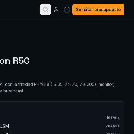
Solicitar presupuesto
non R5C
 con la trinidad RF f/2.8 (15-35, 24-70, 70-200), monitor,
y broadcast.
110
€/día
S USM
70
€/día