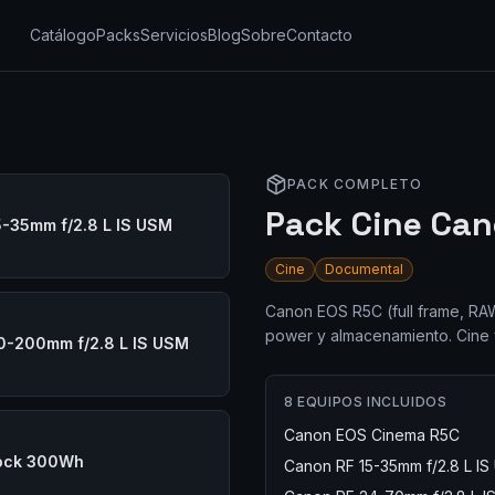
Catálogo
Packs
Servicios
Blog
Sobre
Contacto
PACK COMPLETO
Pack Cine Ca
5-35mm f/2.8 L IS USM
Cine
Documental
Canon EOS R5C (full frame, RAW)
power y almacenamiento. Cine 
0-200mm f/2.8 L IS USM
8
EQUIPOS INCLUIDOS
Canon EOS Cinema R5C
Lock 300Wh
Canon RF 15-35mm f/2.8 L I