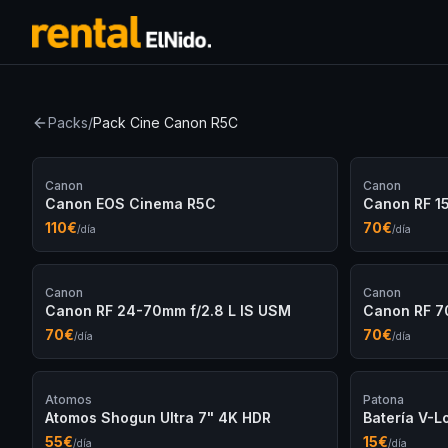
Packs
/
Pack Cine Canon R5C
Canon
Canon
Canon EOS Cinema R5C
Canon RF 1
110
€
70
€
/día
/día
Canon
Canon
Canon RF 24-70mm f/2.8 L IS USM
Canon RF 7
70
€
70
€
/día
/día
Atomos
Patona
Atomos Shogun Ultra 7" 4K HDR
Batería V-
55
€
15
€
/día
/día