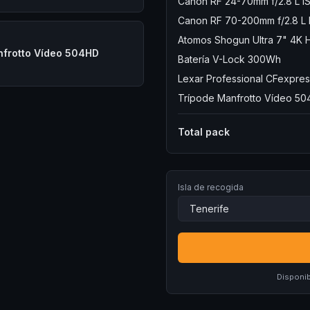
Canon RF 24-70mm f/2.8 L I
Canon RF 70-200mm f/2.8 L
Atomos Shogun Ultra 7" 4K 
nfrotto Vídeo 504HD
Batería V-Lock 300Wh
Lexar Professional CFexpre
Trípode Manfrotto Vídeo 5
Total pack
Isla de recogida
Disponib