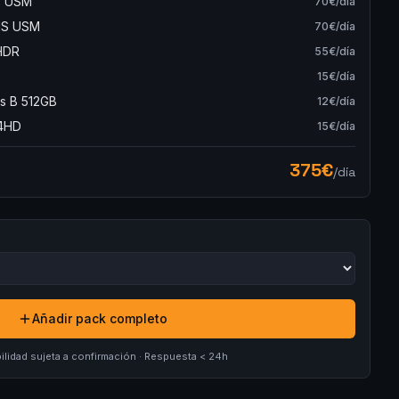
S USM
70
€/día
 IS USM
70
€/día
HDR
55
€/día
15
€/día
ss B 512GB
12
€/día
04HD
15
€/día
375
€
/día
Añadir pack completo
ilidad sujeta a confirmación · Respuesta < 24h