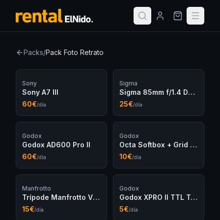
Packs
/
Pack Foto Retrato
Sony
Sigma
Sony A7 III
Sigma 85mm f/1.4 DG HSM Art
60
€
25
€
/día
/día
Godox
Godox
Godox AD600 Pro II
Octa Softbox + Grid 95cm
60
€
10
€
/día
/día
Manfrotto
Godox
Trípode Manfrotto Vídeo 504HD
Godox XPRO II TTL Trigger Sony
15
€
5
€
/día
/día