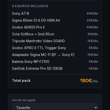
9
EQUIPOS INCLUIDOS
Sony A7 III
60
€/día
Sigma 85mm f/1.4 DG HSM Art
25
€/día
Godox AD600 Pro II
60
€/día
Octa Softbox + Grid 95cm
10
€/día
Trípode Manfrotto Vídeo 504HD
15
€/día
Godox XPRO II TTL Trigger Sony
5
€/día
Adaptador Sigma MC-11 (EF → Sony E)
15
€/día
Batería Sony NP-FZ100
5
€/día
SanDisk Extreme Pro SD 128GB
5
€/día
180
€
Total pack
/día
Isla de recogida