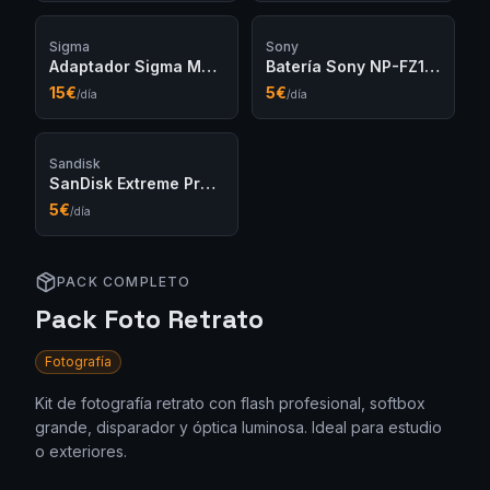
Sigma
Sony
Adaptador Sigma MC-11 (EF → Sony E)
Batería Sony NP-FZ100
15
€
5
€
/día
/día
Sandisk
SanDisk Extreme Pro SD 128GB
5
€
/día
PACK COMPLETO
Pack Foto Retrato
Fotografía
Kit de fotografía retrato con flash profesional, softbox
grande, disparador y óptica luminosa. Ideal para estudio
o exteriores.